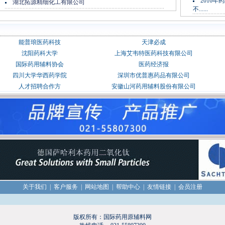
2016
湖北拓源精细化工有限公司
不......
能普琅医药科技
天津必成
沈阳药科大学
上海艾韦特医药科技有限公司
国际药用辅料协会
医药经济报
四川大学华西药学院
深圳市优普惠药品有限公司
人才招聘合作方
安徽山河药用辅料股份有限公司
关于我们
|
客户服务
|
网站地图
|
帮助中心
|
友情链接
|
会员注册
版权所有：国际药用原辅料网