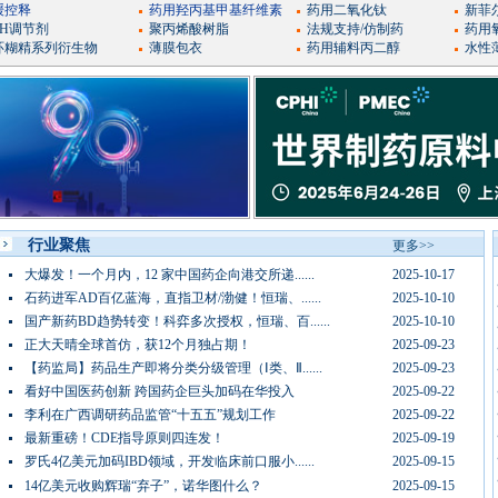
缓控释
药用羟丙基甲基纤维素
药用二氧化钛
新菲
PH调节剂
聚丙烯酸树脂
法规支持/仿制药
药用
环糊精系列衍生物
薄膜包衣
药用辅料丙二醇
水性
行业聚焦
更多>>
大爆发！一个月内，12 家中国药企向港交所递......
2025-10-17
石药进军AD百亿蓝海，直指卫材/渤健！恒瑞、......
2025-10-10
国产新药BD趋势转变！科弈多次授权，恒瑞、百......
2025-10-10
正大天晴全球首仿，获12个月独占期！
2025-09-23
【药监局】药品生产即将分类分级管理（Ⅰ类、Ⅱ......
2025-09-23
看好中国医药创新 跨国药企巨头加码在华投入
2025-09-22
李利在广西调研药品监管“十五五”规划工作
2025-09-22
最新重磅！CDE指导原则四连发！
2025-09-19
罗氏4亿美元加码IBD领域，开发临床前口服小......
2025-09-15
14亿美元收购辉瑞“弃子”，诺华图什么？
2025-09-15