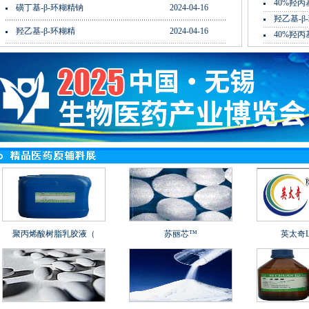
40%羟丙基
磺丁基-β-环糊精钠
2024-04-16
羟乙基-β
羟乙基-β-环糊精
2024-04-16
40%羟丙基
聚丙烯酸树脂乳胶液（
苏丽芯™
英太奇L3