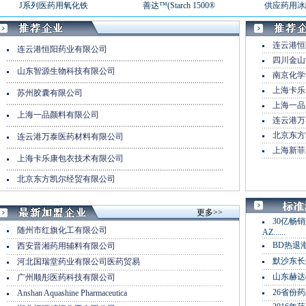
J系列医药用氧化铁
善达™(Starch 1500®
供应药用冰
连云港恒
连云港恒阳药业有限公司
四川金山
山东智源生物科技有限公司
南京化学
上海卡乐
苏州胶囊有限公司
上海一品
上海一品颜料有限公司
连云港万
北京东方
连云港万泰医药材料有限公司
上海新菲
上海卡乐康包衣技术有限公司
北京东方凯尔经贸有限公司
更多>>
30亿畅
随州市红旗化工有限公司
AZ......
BD热退
西安晋湘药用辅料有限公司
默沙东长
河北国瑞堂药业有限公司医药贸易
山东赫达(0
广州顺彤医药科技有限公司
26省份
Anshan Aquashine Pharmaceutica