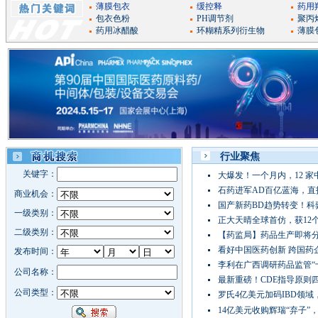
薄膜包衣
缓控释
药用
包衣色粉
PH调节剂
聚丙
药用冰醋酸
环糊精系列衍生物
薄膜
行业聚焦
大爆发！一个月内，12 家中国
石药进军AD百亿蓝海，直指卫
国产新药BD趋势转变！科弈多
正大天晴全球首仿，获12
【药监局】药品生产即将分类分
看好中国医药创新 跨国药
李利在广西调研药品监管“
最新重磅！CDE指导原则
罗氏4亿美元加码IBD领域，开
14亿美元收购辉瑞“弃子”