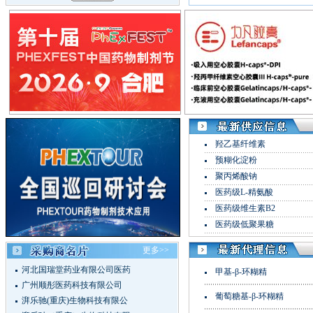
羟乙基纤维素
预糊化淀粉
聚丙烯酸钠
医药级L-精氨酸
医药级维生素B2
医药级低聚果糖
更多>>
河北国瑞堂药业有限公司医药
甲基-β-环糊精
广州顺彤医药科技有限公司
葡萄糖基-β-环糊精
湃乐驰(重庆)生物科技有限公