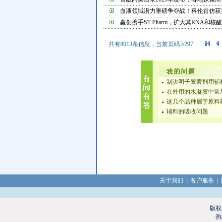
血液领域潜力重磅争夺战！科伦首仿获批，齐
赢创携手ST Pharm，扩大其RNA和核酸...
共有
8013
条信息，当前页码
3
/
297
制决明子胶囊剂用辅
在外用的水凝胶中常
这几个品种属于原料
辅料的吸收问题
关于我们
|
客户服务
|
版权
热