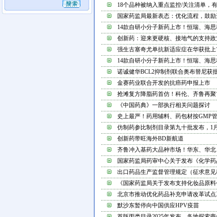
18个品种被纳入重点监控/关注清单，有的品种
国家药监局最新表态：优化流程，鼓励进口原
14款自研小分子新药上市！恒瑞、海思科、正
创新药：迎来更硬核、接地气的支持政
强生古塞奇尤单抗新适应症在华获批上
14款自研小分子新药上市！恒瑞、海思科、正
诺诚健华BCL2抑制剂联合奥布替尼获批注册
金赛药业联合开发的抗癌药申报上市
抢滩复方降脂药首仿！科伦、齐鲁再聚首，近2
《中国药典》一部执行相关问题探讨
史上最严！药用辅料、药包材按GMP管理，借
仿制药参比制剂目录第九十批发布，1月份批
创新药带旺海外BD新航道
齐鲁冲入基药大品种市场！华东、华北、丽珠
国家药监局药审中心关于发布《化学药品注册
出口药品生产监督管理规定（征求意见
《国家药监局关于发布支持化妆品原料创新若
北京市推动优化药品补充申请改革试点工作纵
默沙东暂停向中国供应HPV疫苗
首版丙类目录2025年发布，各地探索商保医保